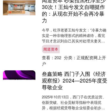
30次！王灿兮发文自嘲挺作
的：从现在开始不会再冷暴
力
今早，杜淳老婆王灿兮发文：“冷暴力确
实是一种非物理形式的精神虐待，看完
节目才意识到自己其实对处理夫妻关系
上完全还像个孩子一样幼稚自我，嗯感
闻道资本
觉自己是挺作的。” 此....
查看：
202
分类：
正规配资网上开
户
叁鑫策略 西门子入围《经济
观察报》2024—2025年度受
尊敬企业
2025年10月13日，西门子在优质运营、
创新突破、社会贡献等指标中表现优
异，根据经观受尊敬企业组委会初步评