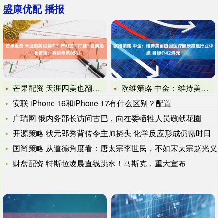
盛康优配 播报
芒果配资 天涯四美也翻车？严屹宽“打娃”险离婚，杜若溪：再动
欧维策略 中金：维持美丽田园医疗健康跑赢行业评级 目标价42
安联 iPhone 16和iPhone 17有什么区别？配置
广瑞网 俄内务部长访问古巴，向在委牺牲人员敬献花圈
开源策略 状元郎秀背传令主帅挠头 化学反应形成仍需时日
国尚策略 从道德角度看：唐太宗李世民，不如宋太宗赵光义
财盘配资 特斯拉凌晨直线跳水！马斯克，重大宣布