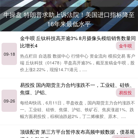
牛操盘 特朗普求助上诉法院！美国进口指标降至
16年来最低水平
金牛呗 丘钛科技高开逾3% 8月摄像头模组销售数量同
比增长4
金牛呗
09-18
热点栏目 自选股 数据中心 行情中心 资金流向 模拟交易 客户
端 丘钛科技（01478）早盘高开逾3%，截至发稿金牛呗，股
价上涨2.22%，现报14.71港元，....
易投投 国内期货主力合约涨跌不一，工业硅、硅铁、
焦煤、沪铝、
易投投
09-26
每经AI快讯，6月11日，早盘收盘，国内期货主力合约涨跌不
一。工业硅、硅铁、焦煤、沪铝、铁矿石、焦炭涨超1%。跌
幅方面易投投，棕榈油跌超2%，丁二烯橡胶、原木、....
顶级配资 第三方平台暂停发布高频申赎数据，债基规