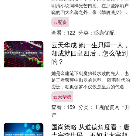
明清小说同样光芒四射。在那些家喻户
晓的四大名著之外，像《隋唐演义》这
样的作品，也有其独特魅力。虽然《隋
云配资
唐演义》的故事不能完全等....
查看：
122
分类：
盛康优配
云天华成 她一生只睡一人，
却成就四皇四后，怎么做到
的？
她是金庸笔下剑魔独孤求败的先人，也
是王者荣耀中伽罗的原型。 随着时代的
变迁，独孤伽罗不仅仅是皇后的代名
词，她的智慧、决策和韬光养晦的能力
云天华成
让她成为了历史上难以超越....
查看：
159
分类：
正规配资网上开
户
国尚策略 从道德角度看：唐
太宗李世民，不如宋太宗赵