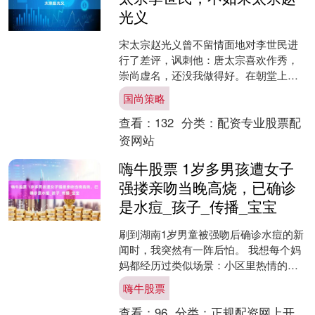
光义
宋太宗赵光义曾不留情面地对李世民进
行了差评，讽刺他：唐太宗喜欢作秀，
崇尚虚名，还没我做得好。在朝堂上，
大臣们纷纷称赞赵光义英明，纷纷为他
国尚策略
拍手叫好，甚至称他和汉武....
查看：
132
分类：
配资专业股票配
资网站
嗨牛股票 1岁多男孩遭女子
强搂亲吻当晚高烧，已确诊
是水痘_孩子_传播_宝宝
刷到湖南1岁男童被强吻后确诊水痘的新
闻时，我突然有一阵后怕。 我想每个妈
妈都经历过类似场景：小区里热情的邻
居伸手要抱娃，不熟的亲戚凑过来亲脸
嗨牛股票
蛋，我们想拒绝又怕扫....
查看：
96
分类：
正规配资网上开