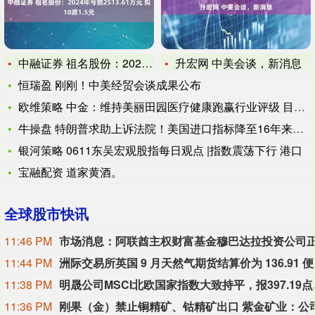
中融证券 祖名股份：2024年亏损2513.61万元 拟10
升宏网 中美会谈，新消息
恒瑞盈 刚刚！中美经贸会谈成果公布
欧维策略 中金：维持美丽田园医疗健康跑赢行业评级 目标价42
牛操盘 特朗普求助上诉法院！美国进口指标降至16年来最低水平
银河策略 0611东吴宏观股指每日观点 |指数震荡下行 港口
宝融配资 道家黄酒。
全球股市快讯
11:46 PM
11:44 PM
洲际交易
11:38 PM
明晟公司MSCI北欧国家指数大致持平，报3
11:36 PM