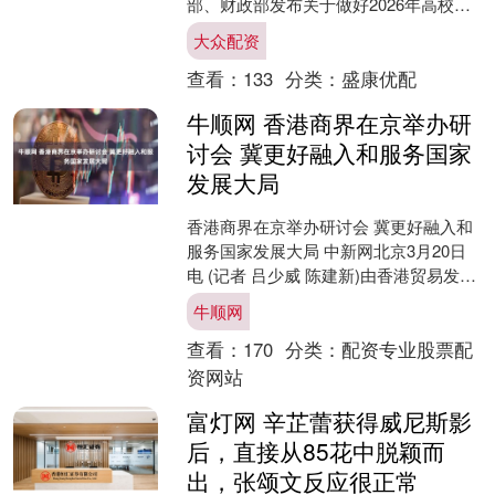
部、财政部发布关于做好2026年高校毕
业生等青年就业工作的通知。 通知提
大众配资
到，加力推进民....
查看：
133
分类：
盛康优配
牛顺网 香港商界在京举办研
讨会 冀更好融入和服务国家
发展大局
香港商界在京举办研讨会 冀更好融入和
服务国家发展大局 中新网北京3月20日
电 (记者 吕少威 陈建新)由香港贸易发展
局及中国香港(地区)商会合办的“国家新
牛顺网
发展 ....
查看：
170
分类：
配资专业股票配
资网站
富灯网 辛芷蕾获得威尼斯影
后，直接从85花中脱颖而
出，张颂文反应很正常