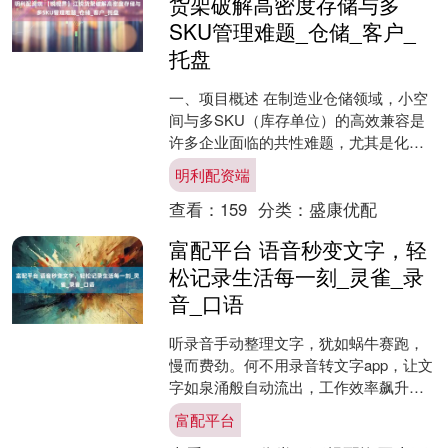
货架破解高密度存储与多
SKU管理难题_仓储_客户_
托盘
一、项目概述 在制造业仓储领域，小空
间与多SKU（库存单位）的高效兼容是
许多企业面临的共性难题，尤其是化工
品等特殊品类的存储，还需兼顾安全与
明利配资端
精准操作，传统仓储模....
查看：
159
分类：
盛康优配
富配平台 语音秒变文字，轻
松记录生活每一刻_灵雀_录
音_口语
听录音手动整理文字，犹如蜗牛赛跑，
慢而费劲。何不用录音转文字app，让文
字如泉涌般自动流出，工作效率飙升，
轻松享受“躺赢”的快感！ 1. 灵雀录音转
富配平台
文字 灵雀录....