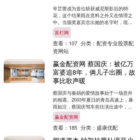
辛芷蕾成为首位斩获威尼斯影后的85
花，这个结果既在意料之外又在情理之
中。当颁奖嘉宾念出她的名字时，现场
出现了耐人寻味的一幕——外国观众反
富灯网
应平平，反倒是坐在一旁的....
查看：
107
分类：
配资专业股票配
资网站
赢金配资网 蔡国庆：被亿万
富婆追8年，俩儿子出圈，故
事比歌声暖
蔡国庆与秦娟的爱情故事始于一场意外
的相遇。2003年夏日的青岛高速上，暴
雨如注，蔡国庆驾车前往演出途中，发
现一辆抛锚的黑色轿车停在应急车道。
赢金配资网
这位以《常回家看看》....
查看：
185
分类：
盛康优配
闻道资本 吵架拉黑杜淳至少