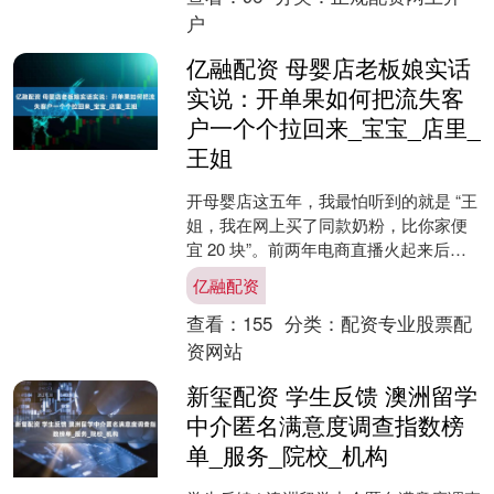
户
亿融配资 母婴店老板娘实话
实说：开单果如何把流失客
户一个个拉回来_宝宝_店里_
王姐
开母婴店这五年，我最怕听到的就是 “王
姐，我在网上买了同款奶粉，比你家便
宜 20 块”。前两年电商直播火起来后，
店里的客户流失得特别厉害，有次我在
亿融配资
小区遛弯，看到....
查看：
155
分类：
配资专业股票配
资网站
新玺配资 学生反馈 澳洲留学
中介匿名满意度调查指数榜
单_服务_院校_机构