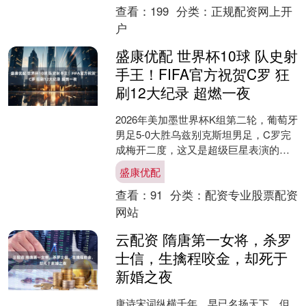
查看：
199
分类：
正规配资网上开
户
盛康优配 世界杯10球 队史射
手王！FIFA官方祝贺C罗 狂
刷12大纪录 超燃一夜
2026年美加墨世界杯K组第二轮，葡萄牙
男足5-0大胜乌兹别克斯坦男足，C罗完
成梅开二度，这又是超级巨星表演的夜
晚，点燃全世界球迷的热情，一战狂刷
盛康优配
12大纪录。 ....
查看：
91
分类：
配资专业股票配资
网站
云配资 隋唐第一女将，杀罗
士信，生擒程咬金，却死于
新婚之夜
唐诗宋词纵横千年，早已名扬天下，但