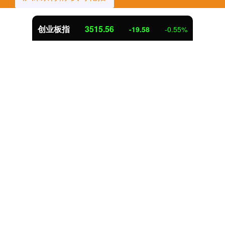
创业板指
3515.56
-19.58
-0.55%
话题标签
后的
运动